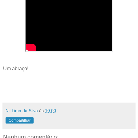
Um abraço!
Nil Lima da Silva
às
10:00
Compartilhar
Nenhum comentário: