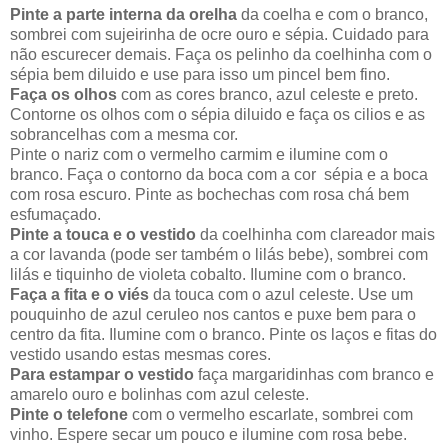
Pinte a parte interna da orelha
da coelha e com o branco,
sombrei com sujeirinha de ocre ouro e sépia. Cuidado para
não escurecer demais. Faça os pelinho da coelhinha com o
sépia bem diluido e use para isso um pincel bem fino.
Faça os olhos
com as cores branco, azul celeste e preto.
Contorne os olhos com o sépia diluido e faça os cilios e as
sobrancelhas com a mesma cor.
Pinte o nariz com o vermelho carmim e ilumine com o
branco. Faça o contorno da boca com a cor sépia e a boca
com rosa escuro. Pinte as bochechas com rosa chá bem
esfumaçado.
Pinte a touca e o vestido
da coelhinha com clareador mais
a cor lavanda (pode ser também o lilás bebe), sombrei com
lilás e tiquinho de violeta cobalto. Ilumine com o branco.
Faça a fita e o viés
da touca com o azul celeste. Use um
pouquinho de azul ceruleo nos cantos e puxe bem para o
centro da fita. Ilumine com o branco. Pinte os laços e fitas do
vestido usando estas mesmas cores.
Para estampar o vestido
faça margaridinhas com branco e
amarelo ouro e bolinhas com azul celeste.
Pinte o telefone
com o vermelho escarlate, sombrei com
vinho. Espere secar um pouco e ilumine com rosa bebe.