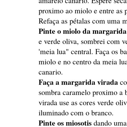
amarelo canario. Espere sec
proximo ao miolo e entre as 
Refaça as pétalas com uma m
Pinte o miolo da margarid
e verde oliva, sombrei com v
'meia lua" central. Faça os b
miolo e no centro da meia lu
canario.
Faça a margarida virada
co
sombra caramelo proximo a bas
virada use as cores verde ol
iluminado com o branco.
Pinte os miosotis
dando uma b