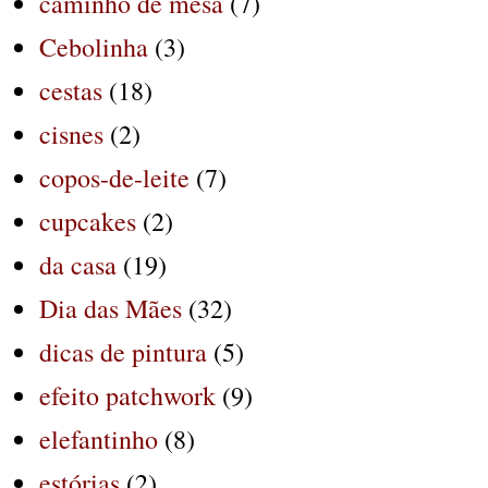
caminho de mesa
(7)
Cebolinha
(3)
cestas
(18)
cisnes
(2)
copos-de-leite
(7)
cupcakes
(2)
da casa
(19)
Dia das Mães
(32)
dicas de pintura
(5)
efeito patchwork
(9)
elefantinho
(8)
estórias
(2)