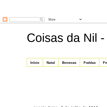
Coisas da Nil -
Início
Natal
Bonecas
Fraldas
Fr