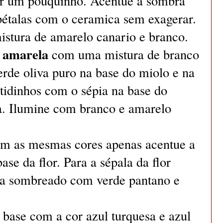
ar um pouquinho. Acentue a sombra
pétalas com o ceramica sem exagerar.
istura de amarelo canario e branco.
a amarela
com uma mistura de branco
erde oliva puro na base do miolo e na
atidinhos com o sépia na base do
a. Ilumine com branco e amarelo
m as mesmas cores apenas acentue a
e da flor. Para a sépala da flor
iva sombreado com verde pantano e
ase com a cor azul turquesa e azul