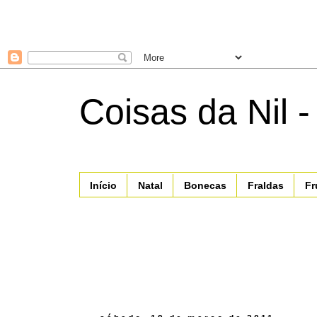
Coisas da Nil -
Início
Natal
Bonecas
Fraldas
Fr