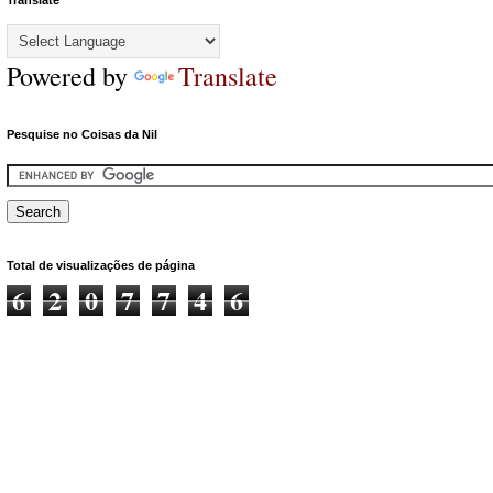
Translate
Powered by
Translate
Pesquise no Coisas da Nil
Total de visualizações de página
6
2
0
7
7
4
6