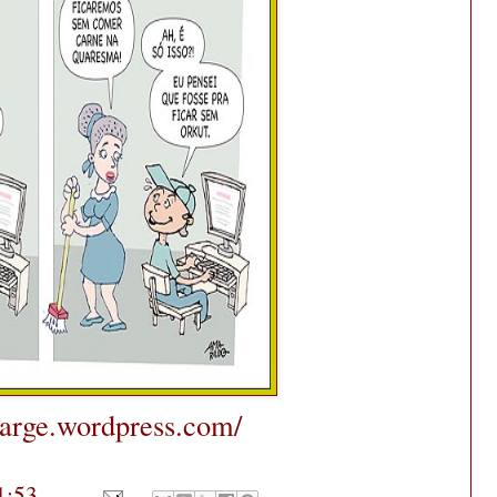
arge.wordpress.com/
1:53