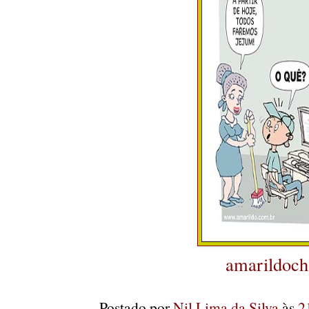
amarildoch
Postado por
Nil Lima da Silva
às
2