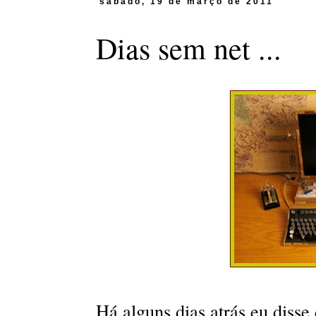
sábado, 19 de março de 2011
Dias sem net ...
Há alguns dias atrás eu disse