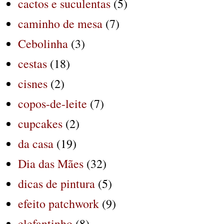
cactos e suculentas
(5)
caminho de mesa
(7)
Cebolinha
(3)
cestas
(18)
cisnes
(2)
copos-de-leite
(7)
cupcakes
(2)
da casa
(19)
Dia das Mães
(32)
dicas de pintura
(5)
efeito patchwork
(9)
elefantinho
(8)