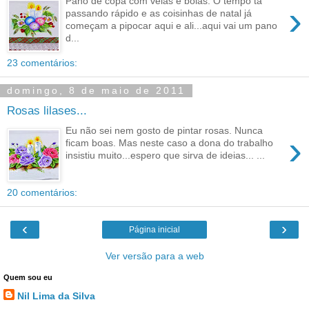
Pano de copa com velas e bolas. O tempo tá
›
passando rápido e as coisinhas de natal já
começam a pipocar aqui e ali...aqui vai um pano
d...
23 comentários:
domingo, 8 de maio de 2011
Rosas lilases...
Eu não sei nem gosto de pintar rosas. Nunca
›
ficam boas. Mas neste caso a dona do trabalho
insistiu muito...espero que sirva de ideias... ...
20 comentários:
‹
›
Página inicial
Ver versão para a web
Quem sou eu
Nil Lima da Silva