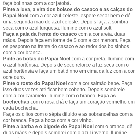
faça bolinhas com a cor jatobá.
Pinte a luva, a vira dos bolsos do casaco e as calças do
Papai Noel
com a cor azul celeste, espere secar bem e dê
uma segunda mão de azul celeste. Depois faça a sombra
seca com o azul turquesa. Ilumine com o azul soft.
Faça a pala da frente do casaco
com a cor areia, duas
mãos. Depois faça em forma de S com a cor marrom. Faça
os pesponto na frente do casaco e ao redor dos bolsinhos
com a cor branca.
Pinte as botas do Papai Noel
com a cor preta. Ilumine com
o azul hortênsia. Depois de seco reforce a luz seca com o
azul hortênsia e faça um batidinho em cima da luz com a cor
ocre ouro.
Pinte o rosto do Papai Noel
com a cor salmão bebe. Faça
isso duas vezes até ficar bem coberto. Depois sombreie
com a cor caramelo. Ilumine com o branco.
Faça as
bochechas
com o rosa chá e faça um coração vermelho em
cada bochecha.
Faça os cílios com o sépia diluído e as sobrancelhas com a
cor branca. Faça a boca com a cor vinho.
Pinte a barba e o bigode do Papai Noel
com o branco, dê
duas mãos e depois sombrei com o azul inverno. Ilumine