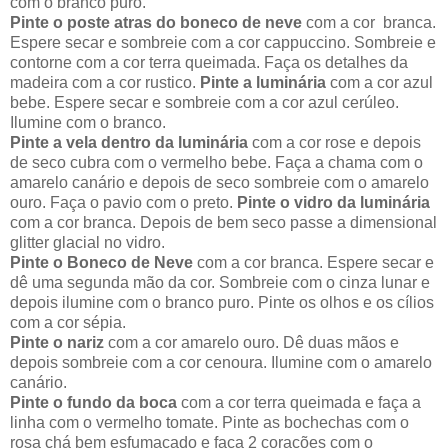
com o branco puro.
Pinte o poste atras do boneco de neve
com a cor branca.
Espere secar e sombreie com a cor cappuccino. Sombreie e
contorne com a cor terra queimada. Faça os detalhes da
madeira com a cor rustico.
Pinte a luminária
com a cor azul
bebe. Espere secar e sombreie com a cor azul cerúleo.
Ilumine com o branco.
Pinte a vela dentro da luminária
com a cor rose e depois
de seco cubra com o vermelho bebe. Faça a chama com o
amarelo canário e depois de seco sombreie com o amarelo
ouro. Faça o pavio com o preto.
Pinte o vidro da luminária
com a cor branca. Depois de bem seco passe a dimensional
glitter glacial no vidro.
Pinte o Boneco de Neve
com a cor branca. Espere secar e
dê uma segunda mão da cor. Sombreie com o cinza lunar e
depois ilumine com o branco puro. Pinte os olhos e os cílios
com a cor sépia.
Pinte o nariz
com a cor amarelo ouro. Dê duas mãos e
depois sombreie com a cor cenoura. Ilumine com o amarelo
canário.
Pinte o fundo da boca
com a cor terra queimada e faça a
linha com o vermelho tomate. Pinte as bochechas com o
rosa chá bem esfumaçado e faça 2 corações com o