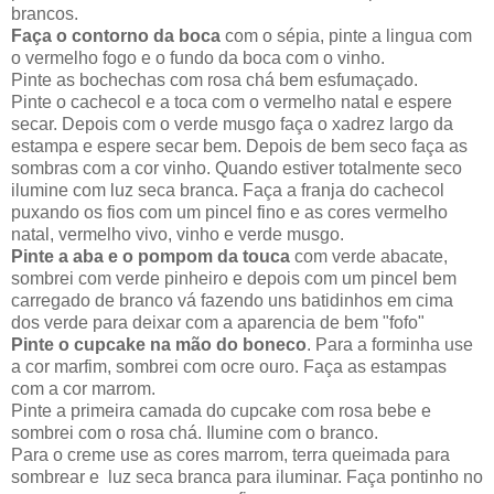
brancos.
Faça o contorno da boca
com o sépia, pinte a lingua com
o vermelho fogo e o fundo da boca com o vinho.
Pinte as bochechas com rosa chá bem esfumaçado.
Pinte o cachecol e a toca com o vermelho natal e espere
secar. Depois com o verde musgo faça o xadrez largo da
estampa e espere secar bem. Depois de bem seco faça as
sombras com a cor vinho. Quando estiver totalmente seco
ilumine com luz seca branca. Faça a franja do cachecol
puxando os fios com um pincel fino e as cores vermelho
natal, vermelho vivo, vinho e verde musgo.
Pinte a aba e o pompom da touca
com verde abacate,
sombrei com verde pinheiro e depois com um pincel bem
carregado de branco vá fazendo uns batidinhos em cima
dos verde para deixar com a aparencia de bem "fofo"
Pinte o cupcake na mão do boneco
. Para a forminha use
a cor marfim, sombrei com ocre ouro. Faça as estampas
com a cor marrom.
Pinte a primeira camada do cupcake com rosa bebe e
sombrei com o rosa chá. Ilumine com o branco.
Para o creme use as cores marrom, terra queimada para
sombrear e luz seca branca para iluminar. Faça pontinho no