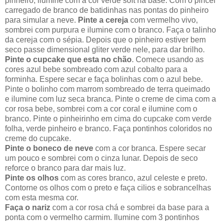
pinheiro, ilumine com a cor verde soft na base. Com o pincel
carregado de branco de batidinhas nas pontas do pinheiro
para simular a neve.
Pinte a cereja
com vermelho vivo,
sombrei com purpura e ilumine com o branco. Faça o talinho
da cereja com o sépia. Depois que o pinheiro estiver bem
seco passe dimensional gliter verde nele, para dar brilho.
Pinte o cupcake que esta no chão
. Comece usando as
cores azul bebe sombreado com azul cobalto para a
forminha. Espere secar e faça bolinhas com o azul bebe.
Pinte o bolinho com marrom sombreado de terra queimado
e ilumine com luz seca branca. Pinte o creme de cima com a
cor rosa bebe, sombrei com a cor coral e ilumine com o
branco. Pinte o pinheirinho em cima do cupcake com verde
folha, verde pinheiro e branco. Faça pontinhos coloridos no
creme do cupcake.
Pinte o boneco de neve
com a cor branca. Espere secar
um pouco e sombrei com o cinza lunar. Depois de seco
reforce o branco para dar mais luz.
Pinte os olhos
com as cores branco, azul celeste e preto.
Contorne os olhos com o preto e faça cilios e sobrancelhas
com esta mesma cor.
Faça o nariz
com a cor rosa chá e sombrei da base para a
ponta com o vermelho carmim. Ilumine com 3 pontinhos