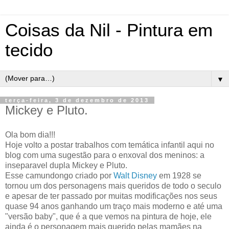
Coisas da Nil - Pintura em
tecido
▼
terça-feira, 3 de dezembro de 2013
Mickey e Pluto.
Ola bom dia!!!
Hoje volto a postar trabalhos com temática infantil aqui no
blog com uma sugestão para o enxoval dos meninos: a
inseparavel dupla Mickey e Pluto.
Esse camundongo criado por
Walt Disney
em 1928 se
tornou um dos personagens mais queridos de todo o seculo
e apesar de ter passado por muitas modificações nos seus
quase 94 anos ganhando um traço mais moderno e até uma
"versão baby", que é a que vemos na pintura de hoje, ele
ainda é o personagem mais querido pelas mamães na