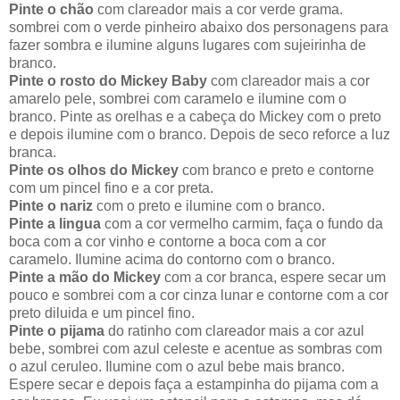
Pinte o chão
com clareador mais a cor verde grama.
sombrei com o verde pinheiro abaixo dos personagens para
fazer sombra e ilumine alguns lugares com sujeirinha de
branco.
Pinte o rosto do Mickey Baby
com clareador mais a cor
amarelo pele, sombrei com caramelo e ilumine com o
branco. Pinte as orelhas e a cabeça do Mickey com o preto
e depois ilumine com o branco. Depois de seco reforce a luz
branca.
Pinte os olhos do Mickey
com branco e preto e contorne
com um pincel fino e a cor preta.
Pinte o nariz
com o preto e ilumine com o branco.
Pinte a lingua
com a cor vermelho carmim, faça o fundo da
boca com a cor vinho e contorne a boca com a cor
caramelo. Ilumine acima do contorno com o branco.
Pinte a mão do Mickey
com a cor branca, espere secar um
pouco e sombrei com a cor cinza lunar e contorne com a cor
preto diluida e um pincel fino.
Pinte o pijama
do ratinho com clareador mais a cor azul
bebe, sombrei com azul celeste e acentue as sombras com
o azul ceruleo. Ilumine com o azul bebe mais branco.
Espere secar e depois faça a estampinha do pijama com a