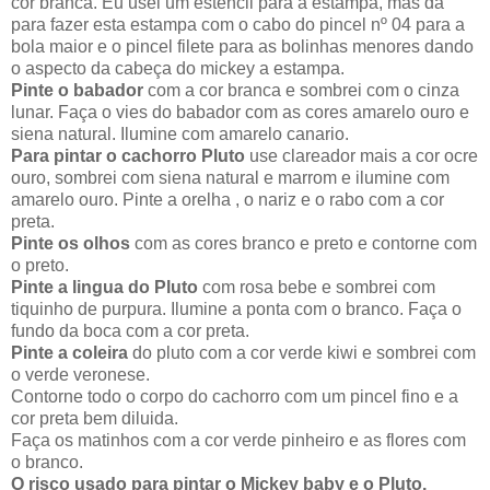
cor branca. Eu usei um estencil para a estampa, mas dá
para fazer esta estampa com o cabo do pincel nº 04 para a
bola maior e o pincel filete para as bolinhas menores dando
o aspecto da cabeça do mickey a estampa.
Pinte o babador
com a cor branca e sombrei com o cinza
lunar. Faça o vies do babador com as cores amarelo ouro e
siena natural. Ilumine com amarelo canario.
Para pintar o cachorro Pluto
use clareador mais a cor ocre
ouro, sombrei com siena natural e marrom e ilumine com
amarelo ouro. Pinte a orelha , o nariz e o rabo com a cor
preta.
Pinte os olhos
com as cores branco e preto e contorne com
o preto.
Pinte a lingua do Pluto
com rosa bebe e sombrei com
tiquinho de purpura. Ilumine a ponta com o branco. Faça o
fundo da boca com a cor preta.
Pinte a coleira
do pluto com a cor verde kiwi e sombrei com
o verde veronese.
Contorne todo o corpo do cachorro com um pincel fino e a
cor preta bem diluida.
Faça os matinhos com a cor verde pinheiro e as flores com
o branco.
O risco usado para pintar o Mickey baby e o Pluto.