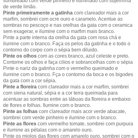
sombreado com verde pinheiro e iluminado com sujeirinha
de verde limão.
Pinte primeiramente a gatinha
com clareador mais a cor
marfim, sombrei com ocre ouro e caramelo. Acentue as
sombras no pescoço e nas orelhas da gata com o ceramica
sem exagerar, e ilumine com o marfim mais branco.
Pinte a parte interna da orelha da gata com rosa chá e
ilumine com o branco. Faça os pelos da gatinha e o todo o
contorno do corpo com o sépia bem diluido.
Pinte os olhos
com as cores branco, azul celeste e preto.
Contorne os olhos e faça cilios e sobrancelhas com o sépia
Pinte o nariz da gatinha com o vermelho queimado e
ilumine com o branco. Fça o contorno da boca e os bigodes
da gata com a cor sépia.
Pinte a floreira
com clareador mais a cor marfim, sombrei
com siena natural, sépia e a cor terra queimada para
acentuar as sombras entre as tábuas da floreira e embaixo
de flores e folhas. Ilumine com o branco.
Pinte as folhas
com clareador mais acor verde abacate,
sombrei com verde pinheiro e ilumine com o branco.
Pinte as flores
com vermelho tomate, sombrei com purpura
e ilumine as pétalas com o amarelo ouro.
Pinte os miolos das flores com amarelo ouro, sombrei com o