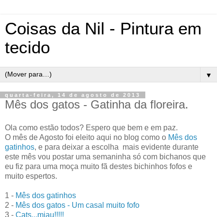
Coisas da Nil - Pintura em
tecido
▼
quarta-feira, 14 de agosto de 2013
Mês dos gatos - Gatinha da floreira.
Ola como estão todos? Espero que bem e em paz.
O mês de Agosto foi eleito aqui no blog como o
Mês dos
gatinhos
, e para deixar a escolha mais evidente durante
este mês vou postar uma semaninha só com bichanos que
eu fiz para uma moça muito fã destes bichinhos fofos e
muito espertos.
1 -
Mês dos gatinhos
2 -
Mês dos gatos - Um casal muito fofo
3 -
Cats...miau!!!!!