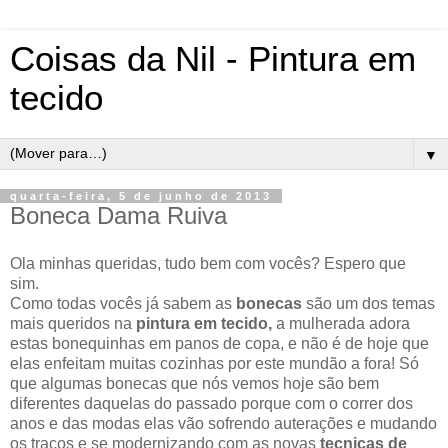
Coisas da Nil - Pintura em
tecido
▼
quarta-feira, 5 de junho de 2013
Boneca Dama Ruiva
Ola minhas queridas, tudo bem com vocês? Espero que
sim.
Como todas vocês já sabem as
bonecas
são um dos temas
mais queridos na
pintura em tecido,
a mulherada adora
estas bonequinhas em panos de copa, e não é de hoje que
elas enfeitam muitas cozinhas por este mundão a fora! Só
que algumas bonecas que nós vemos hoje são bem
diferentes daquelas do passado porque com o correr dos
anos e das modas elas vão sofrendo auterações e mudando
os traços e se modernizando com as novas
tecnicas de