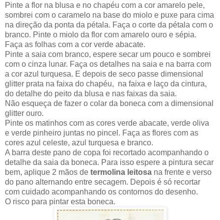
Pinte a flor na blusa e no chapéu com a cor amarelo pele,
sombrei com o caramelo na base do miolo e puxe para cima
na direção da ponta da pétala. Faça o corte da pétala com o
branco. Pinte o miolo da flor com amarelo ouro e sépia.
Faça as folhas com a cor verde abacate.
Pinte a saia com branco, espere secar um pouco e sombrei
com o cinza lunar. Faça os detalhes na saia e na barra com
a cor azul turquesa. E depois de seco passe dimensional
glitter prata na faixa do chapéu, na faixa e laço da cintura,
do detalhe do peito da blusa e nas faixas da saia.
Não esqueça de fazer o colar da boneca com a dimensional
glitter ouro.
Pinte os matinhos com as cores verde abacate, verde oliva
e verde pinheiro juntas no pincel. Faça as flores com as
cores azul celeste, azul turquesa e branco.
A barra deste pano de copa foi recortado acompanhando o
detalhe da saia da boneca. Para isso espere a pintura secar
bem, aplique 2 mãos de
termolina leitosa
na frente e verso
do pano alternando entre secagem. Depois é só recortar
com cuidado acompanhando os contornos do desenho.
O risco para pintar esta boneca.