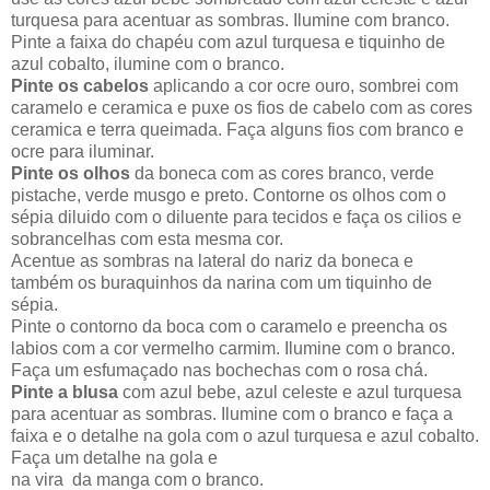
turquesa para acentuar as sombras. Ilumine com branco.
Pinte a faixa do chapéu com azul turquesa e tiquinho de
azul cobalto, ilumine com o branco.
Pinte os cabelos
aplicando a cor ocre ouro, sombrei com
caramelo e ceramica e puxe os fios de cabelo com as cores
ceramica e terra queimada. Faça alguns fios com branco e
ocre para iluminar.
Pinte os olhos
da boneca com as cores branco, verde
pistache, verde musgo e preto. Contorne os olhos com o
sépia diluido com o diluente para tecidos e faça os cilios e
sobrancelhas com esta mesma cor.
Acentue as sombras na lateral do nariz da boneca e
também os buraquinhos da narina com um tiquinho de
sépia.
Pinte o contorno da boca com o caramelo e preencha os
labios com a cor vermelho carmim. Ilumine com o branco.
Faça um esfumaçado nas bochechas com o rosa chá.
Pinte a blusa
com azul bebe, azul celeste e azul turquesa
para acentuar as sombras. Ilumine com o branco e faça a
faixa e o detalhe na gola com o azul turquesa e azul cobalto.
Faça um detalhe na gola e
na vira da manga com o branco.