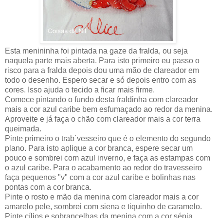
Esta menininha foi pintada na gaze da fralda, ou seja
naquela parte mais aberta. Para isto primeiro eu passo o
risco para a fralda depois dou uma mão de clareador em
todo o desenho. Espero secar e só depois entro com as
cores. Isso ajuda o tecido a ficar mais firme.
Comece pintando o fundo desta fraldinha com clareador
mais a cor azul caribe bem esfumaçado ao redor da menina.
Aproveite e já faça o chão com clareador mais a cor terra
queimada.
Pinte primeiro o trab´vesseiro que é o elemento do segundo
plano. Para isto aplique a cor branca, espere secar um
pouco e sombrei com azul inverno, e faça as estampas com
o azul caribe. Para o acabamento ao redor do travesseiro
faça pequenos "v" com a cor azul caribe e bolinhas nas
pontas com a cor branca.
Pinte o rosto e mão da menina com clareador mais a cor
amarelo pele, sombrei com siena e tiquinho de caramelo.
Pinte cílios e sobrancelhas da menina com a cor sépia.