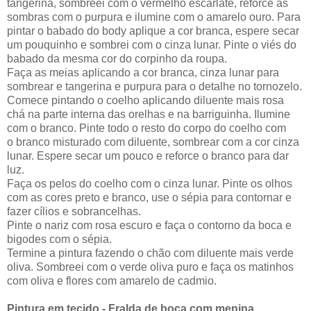
tangerina, sombreei com o vermelho escarlate, reforce as
sombras com o purpura e ilumine com o amarelo ouro. Para
pintar o babado do body aplique a cor branca, espere secar
um pouquinho e sombrei com o cinza lunar. Pinte o viés do
babado da mesma cor do corpinho da roupa.
Faça as meias aplicando a cor branca, cinza lunar para
sombrear e tangerina e purpura para o detalhe no tornozelo.
Comece pintando o coelho aplicando diluente mais rosa
chá na parte interna das orelhas e na barriguinha. Ilumine
com o branco. Pinte todo o resto do corpo do coelho com
o branco misturado com diluente, sombrear com a cor cinza
lunar. Espere secar um pouco e reforce o branco para dar
luz.
Faça os pelos do coelho com o cinza lunar. Pinte os olhos
com as cores preto e branco, use o sépia para contornar e
fazer cílios e sobrancelhas.
Pinte o nariz com rosa escuro e faça o contorno da boca e
bigodes com o sépia.
Termine a pintura fazendo o chão com diluente mais verde
oliva. Sombreei com o verde oliva puro e faça os matinhos
com oliva e flores com amarelo de cadmio.
Pintura em tecido - Fralda de boca com menina