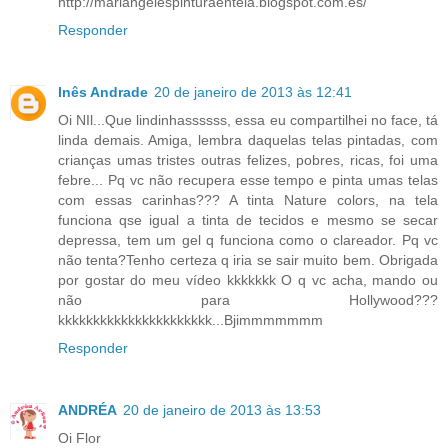
http://mariangelespinturaentela.blogspot.com.es/
Responder
Inês Andrade
20 de janeiro de 2013 às 12:41
Oi NIl...Que lindinhassssss, essa eu compartilhei no face, tá
linda demais. Amiga, lembra daquelas telas pintadas, com
crianças umas tristes outras felizes, pobres, ricas, foi uma
febre... Pq vc não recupera esse tempo e pinta umas telas
com essas carinhas??? A tinta Nature colors, na tela
funciona qse igual a tinta de tecidos e mesmo se secar
depressa, tem um gel q funciona como o clareador. Pq vc
não tenta?Tenho certeza q iria se sair muito bem. Obrigada
por gostar do meu vídeo kkkkkkk O q vc acha, mando ou
não para Hollywood???
kkkkkkkkkkkkkkkkkkkkkk...Bjimmmmmmm
Responder
ANDRÉA
20 de janeiro de 2013 às 13:53
Oi Flor