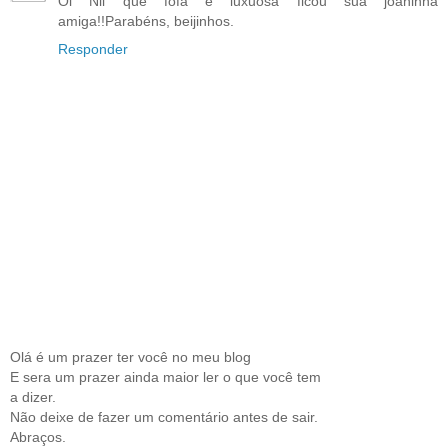
Oi Nil que fofa e luxuosa ficou sua joaninha
amiga!!Parabéns, beijinhos.
Responder
Olá é um prazer ter você no meu blog
E sera um prazer ainda maior ler o que você tem
a dizer.
Não deixe de fazer um comentário antes de sair.
Abraços.