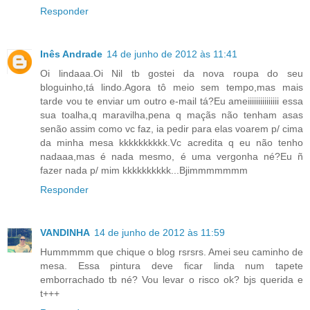
Responder
Inês Andrade
14 de junho de 2012 às 11:41
Oi lindaaa.Oi Nil tb gostei da nova roupa do seu
bloguinho,tá lindo.Agora tô meio sem tempo,mas mais
tarde vou te enviar um outro e-mail tá?Eu ameiiiiiiiiiiiiiii essa
sua toalha,q maravilha,pena q maçãs não tenham asas
senão assim como vc faz, ia pedir para elas voarem p/ cima
da minha mesa kkkkkkkkkk.Vc acredita q eu não tenho
nadaaa,mas é nada mesmo, é uma vergonha né?Eu ñ
fazer nada p/ mim kkkkkkkkkk...Bjimmmmmmm
Responder
VANDINHA
14 de junho de 2012 às 11:59
Hummmmm que chique o blog rsrsrs. Amei seu caminho de
mesa. Essa pintura deve ficar linda num tapete
emborrachado tb né? Vou levar o risco ok? bjs querida e
t+++