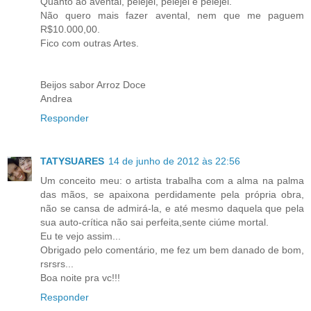
Quanto ao avental, pelejei, pelejei e pelejei.
Não quero mais fazer avental, nem que me paguem
R$10.000,00.
Fico com outras Artes.
Beijos sabor Arroz Doce
Andrea
Responder
TATYSUARES
14 de junho de 2012 às 22:56
Um conceito meu: o artista trabalha com a alma na palma
das mãos, se apaixona perdidamente pela própria obra,
não se cansa de admirá-la, e até mesmo daquela que pela
sua auto-crítica não sai perfeita,sente ciúme mortal.
Eu te vejo assim...
Obrigado pelo comentário, me fez um bem danado de bom,
rsrsrs...
Boa noite pra vc!!!
Responder