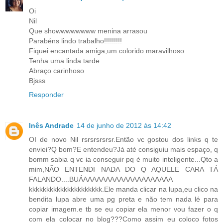
Oi
Nil
Que showwwwwwww menina arrasou
Parabéns lindo trabalho!!!!!!!!!
Fiquei encantada amiga,um colorido maravilhoso
Tenha uma linda tarde
Abraço carinhoso
Bjsss
Responder
Inês Andrade
14 de junho de 2012 às 14:42
OI de novo Nil rsrsrsrsrsr.Então vc gostou dos links q te
enviei?Q bom?E entendeu?Já até consiguiu mais espaço, q
bomm sabia q vc ia conseguir pq é muito inteligente...Qto a
mim,NÃO ENTENDI NADA DO Q AQUELE CARA TÁ
FALANDO....BUÁAAAAAAAAAAAAAAAAAAAA
kkkkkkkkkkkkkkkkkkkkk.Ele manda clicar na lupa,eu clico na
bendita lupa abre uma pg preta e não tem nada lé para
copiar imagem.e tb se eu copiar ela menor vou fazer o q
com ela colocar no blog???Como assim eu coloco fotos