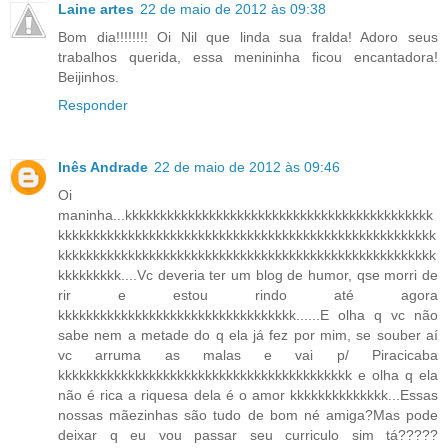
Laine artes
22 de maio de 2012 às 09:38
Bom dia!!!!!!!! Oi Nil que linda sua fralda! Adoro seus
trabalhos querida, essa menininha ficou encantadora!
Beijinhos.
Responder
Inês Andrade
22 de maio de 2012 às 09:46
Oi
maninha...kkkkkkkkkkkkkkkkkkkkkkkkkkkkkkkkkkkkkkkkkkkk
kkkkkkkkkkkkkkkkkkkkkkkkkkkkkkkkkkkkkkkkkkkkkkkkkkkkkk
kkkkkkkkkkkkkkkkkkkkkkkkkkkkkkkkkkkkkkkkkkkkkkkkkkkkkk
kkkkkkkkk....Vc deveria ter um blog de humor, qse morri de
rir e estou rindo até agora
kkkkkkkkkkkkkkkkkkkkkkkkkkkkkkkkkk......E olha q vc não
sabe nem a metade do q ela já fez por mim, se souber aí
vc arruma as malas e vai p/ Piracicaba
kkkkkkkkkkkkkkkkkkkkkkkkkkkkkkkkkkkkkkkkkk e olha q ela
não é rica a riquesa dela é o amor kkkkkkkkkkkkkk...Essas
nossas mãezinhas são tudo de bom né amiga?Mas pode
deixar q eu vou passar seu curriculo sim tá?????