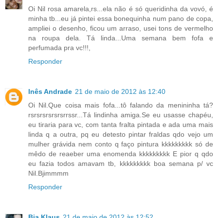
Oi Nil rosa amarela,rs...ela não é só queridinha da vovó, é
minha tb...eu já pintei essa bonequinha num pano de copa,
ampliei o desenho, ficou um arraso, usei tons de vermelho
na roupa dela. Tá linda...Uma semana bem fofa e
perfumada pra vc!!!,
Responder
Inês Andrade
21 de maio de 2012 às 12:40
Oi Nil.Que coisa mais fofa...tô falando da menininha tá?
rsrsrsrsrsrsrrssr...Tá lindinha amiga.Se eu usasse chapéu,
eu tiraria para vc, com tanta fralta pintada e ada uma mais
linda q a outra, pq eu detesto pintar fraldas qdo vejo um
mulher grávida nem conto q faço pintura kkkkkkkkk só de
mêdo de reaeber uma enomenda kkkkkkkkk E pior q qdo
eu fazia todos amavam tb, kkkkkkkkk boa semana p/ vc
Nil.Bjimmmm
Responder
Bia Klaus
21 de maio de 2012 às 12:52