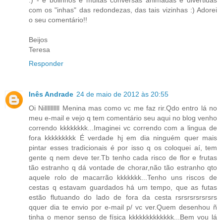
:) - e bolinhos e muitas conversas animadas e divertidas
com os "inhas" das redondezas, das tais vizinhas :) Adorei
o seu comentário!!
Beijos
Teresa
Responder
Inês Andrade
24 de maio de 2012 às 20:55
Oi Nillllllllll Menina mas como vc me faz rir.Qdo entro lá no
meu e-mail e vejo q tem comentário seu aqui no blog venho
correndo kkkkkkkk...Imaginei vc correndo com a lingua de
fora kkkkkkkkk É verdade hj em dia ninguém quer mais
pintar esses tradicionais é por isso q os coloquei aí, tem
gente q nem deve ter.Tb tenho cada risco de flor e frutas
tão estranho q dá vontade de chorar,não tão estranho qto
aquele rolo de macarrão kkkkkkk...Tenho uns riscos de
cestas q estavam guardados há um tempo, que as futas
estão flutuando do lado de fora da cesta rsrsrsrsrsrsrs
qquer dia te envio por e-mail p/ vc ver.Quem desenhou ñ
tinha o menor senso de física kkkkkkkkkkkkk...Bem vou lá