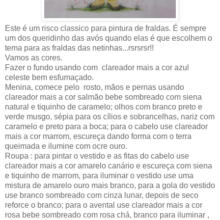
Este é um risco classico para pintura de fraldas. É sempre
um dos queridinho das avós quando elas é que escolhem o
tema para as fraldas das netinhas...rsrsrsr!!
Vamos as cores.
Fazer o fundo usando com clareador mais a cor azul
celeste bem esfumaçado.
Menina, comece pelo rosto, mãos e pernas usando
clareador mais a cor salmão bebe sombreado com siena
natural e tiquinho de caramelo; olhos com branco preto e
verde musgo, sépia para os cílios e sobrancelhas, nariz com
caramelo e preto para a boca; para o cabelo use clareador
mais a cor marrom, escureça dando forma com o terra
queimada e ilumine com ocre ouro.
Roupa : para pintar o vestido e as fitas do cabelo use
clareador mais a cor amarelo canário e escureça com siena
e tiquinho de marrom, para iluminar o vestido use uma
mistura de amarelo ouro mais branco, para a gola do vestido
use branco sombreado com cinza lunar, depois de seco
reforce o branco; para o avental use clareador mais a cor
rosa bebe sombreado com rosa chá, branco para iluminar ,