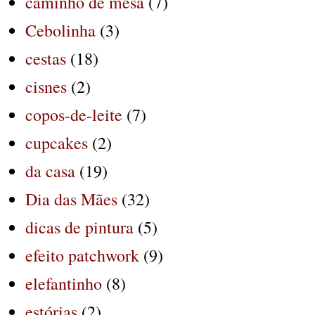
caminho de mesa
(7)
Cebolinha
(3)
cestas
(18)
cisnes
(2)
copos-de-leite
(7)
cupcakes
(2)
da casa
(19)
Dia das Mães
(32)
dicas de pintura
(5)
efeito patchwork
(9)
elefantinho
(8)
estórias
(2)