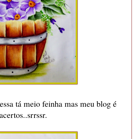
.essa tá meio feinha mas meu blog é
certos..srrssr.