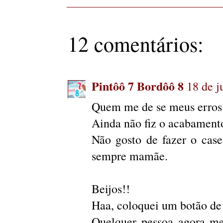
12 comentários:
Pintôô 7 Bordôô 8
18 de j
Quem me de se meus erros f
Ainda não fiz o acabament
Não gosto de fazer o cas
sempre mamãe.
Beijos!!
Haa, coloquei um botão de
Quelquer pessoa agora me