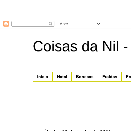
Coisas da Nil -
Início
Natal
Bonecas
Fraldas
Fr