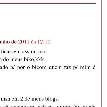
unho de 2011 às 12:10
icassem assim, rsrs.
o do meus biko,kkk
eado p/ por o bicom quem faz p/ mim é
 msn em 2 de meus blogs.
 vê quando eu estiver online. Vc ainda